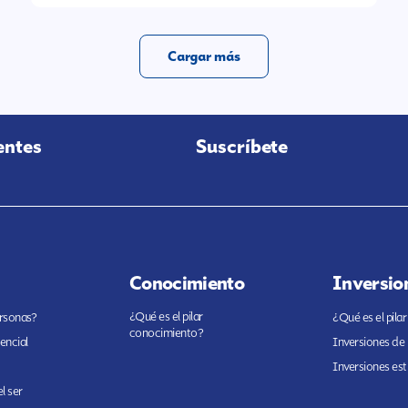
Cargar más
entes
Suscríbete
Conocimiento
Inversio
¿Qué es el pilar
ersonas?
¿Qué es el pilar
conocimiento?
encial
Inversiones de
Inversiones est
l ser