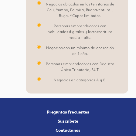
Negocios ubicados en los territorios de
Cali, Yumbo, Palmira, Buenaventura y
Buga. *Cupos limitados.
Personas emprendedoras con
habilidades digitales y lectoescritura
media – alta.
Negocios con un mínimo de operación
de 1 año.
Personas emprendedoras con Registro
Único Tributario, RUT.
Negocios en categorías A y B.
Preguntas frecuentes
Suscríbete
Contáctanos