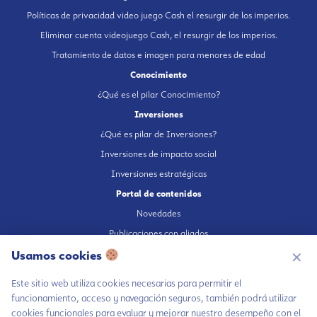
Políticas de privacidad video juego Cash el resurgir de los imperios.
Eliminar cuenta videojuego Cash, el resurgir de los imperios.
Tratamiento de datos e imagen para menores de edad
Conocimiento
¿Qué es el pilar Conocimiento?
Inversiones
¿Qué es pilar de Inversiones?
Inversiones de impacto social
Inversiones estratégicas
Portal de contenidos
Novedades
Publicaciones con aliados
Usamos cookies
Fundación en medios
✕
Publicaciones propias
Este sitio web utiliza cookies necesarias para permitir el
Escúchanos en Spotify
funcionamiento, acceso y navegación seguros, también podrá utilizar
cookies funcionales para evaluar y mejorar nuestro desempeño con el