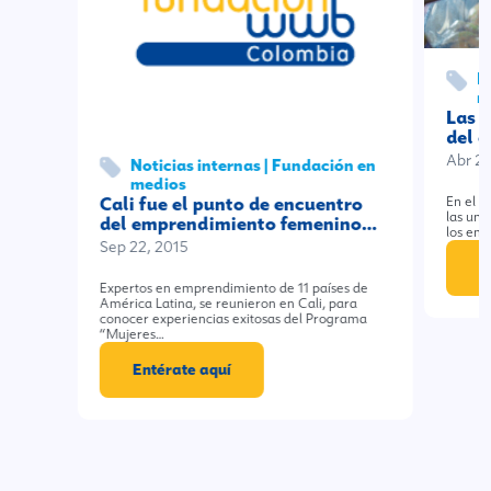
D
m
Las b
del 
Abr 2
Noticias internas | Fundación en
medios
Cali fue el punto de encuentro
En el p
las uni
del emprendimiento femenino…
los emp
Sep 22, 2015
E
Expertos en emprendimiento de 11 países de
América Latina, se reunieron en Cali, para
conocer experiencias exitosas del Programa
“Mujeres…
Entérate aquí