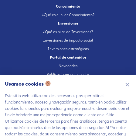
Conocimiento
¿Qué es el pilar Conocimiento?
Inversiones
¿Qué es pilar de Inversiones?
Inversiones de impacto social
Inversiones estratégicas
Portal de contenidos
Novedades
Publicaciones con aliados
Fundación en medios
Usamos cookies
✕
Publicaciones propias
Este sitio web utiliza cookies necesarias para permitir el
Escúchanos en Spotify
funcionamiento, acceso y navegación seguros, también podrá utilizar
cookies funcionales para evaluar y mejorar nuestro desempeño con el
fin de brindarle una mejor experiencia como cliente en el Sitio.
Utilizamos cookies de terceros para fines analíticos, tenga en cuenta
que podrá eliminarlas desde las opciones del navegador. Al “Aceptar
Autorización de tratamiento de datos
todas” las cookies, da su consentimiento para almacenar, acceder y