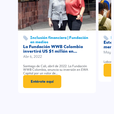
Inclusión financiera | Fundación
F
en medios
Este 
La Fundación WWB Colombia
merc
invertirá US $1 millón en…
May 8
Abr 6, 2022
Labora
Santiago de Cali, abril de 2022. La Fundación
WWB Colombia, anuncia su inversión en EWA
E
Capital por un valor de…
Entérate aquí