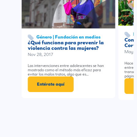
H
Género | Fundación en medios
Conoc
¿Qué funciona para prevenir la
Cort
violencia contra las mujeres?
May 1
Nov 28, 2017
Hace p
Las intervenciones entre adolescentes se han
entrevi
mostrado como el método más eficaz para
transmi
evitar los malos tratos, algo que es…
página
Entérate aquí
E