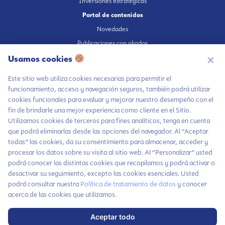
Inversiones estratégicas
Portal de contenidos
Novedades
Publicaciones con aliados
Fundación en medios
Usamos cookies
✕
Publicaciones propias
Este sitio web utiliza cookies necesarias para permitir el
Escúchanos en Spotify
funcionamiento, acceso y navegación seguros, también podrá utilizar
cookies funcionales para evaluar y mejorar nuestro desempeño con el
fin de brindarle una mejor experiencia como cliente en el Sitio.
Utilizamos cookies de terceros para fines analíticos, tenga en cuenta
que podrá eliminarlas desde las opciones del navegador. Al “Aceptar
Autorización de tratamiento de datos
todas” las cookies, da su consentimiento para almacenar, acceder y
Aviso Privacidad
procesar los datos sobre su visita al sitio web. Al “Personalizar” usted
Política tratamiento de datos
podrá conocer las distintas cookies que recopilamos y podrá activar o
desactivar su seguimiento, excepto las cookies esenciales. Usted
Política inversiones responsables y del Pilar Inversiones
Chatea con LiA
podrá consultar nuestra
Política de tratamiento de datos
y conocer
Código de Ética
acerca de las cookies que utilizamos.
Hablemos por
WhatsApp
Aceptar todo
Haz parte de nuestra comunidad y no te
x