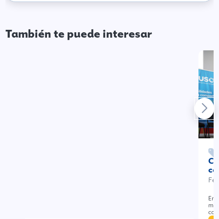
También te puede interesar
Cu
co
Feb
Enf
mun
com