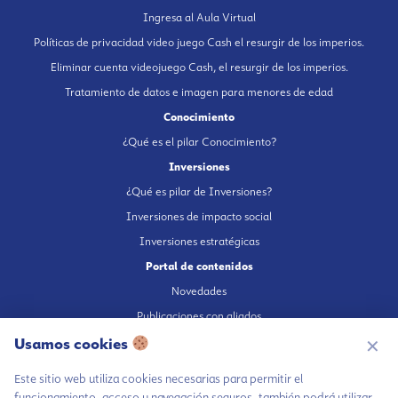
Ingresa al Aula Virtual
Políticas de privacidad video juego Cash el resurgir de los imperios.
Eliminar cuenta videojuego Cash, el resurgir de los imperios.
Tratamiento de datos e imagen para menores de edad
Conocimiento
¿Qué es el pilar Conocimiento?
Inversiones
¿Qué es pilar de Inversiones?
Inversiones de impacto social
Inversiones estratégicas
Portal de contenidos
Novedades
Publicaciones con aliados
Fundación en medios
Usamos cookies
✕
Publicaciones propias
Este sitio web utiliza cookies necesarias para permitir el
Escúchanos en Spotify
funcionamiento, acceso y navegación seguros, también podrá utilizar