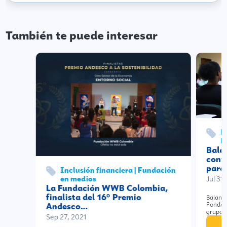
También te puede interesar
F
F
Balan
conv
para
Inclusión financiera | Fundación
en medios
Jul 31
La Fundación WWB Colombia,
finalista del 16° Premio
Balance
Andesco…
Fondo p
grupos 
Sep 27, 2021