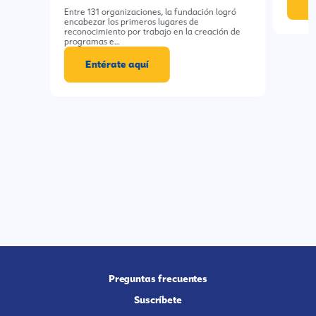
E
Entre 131 organizaciones, la fundación logró
encabezar los primeros lugares de
reconocimiento por trabajo en la creación de
programas e…
Entérate aquí
Preguntas frecuentes
Suscríbete